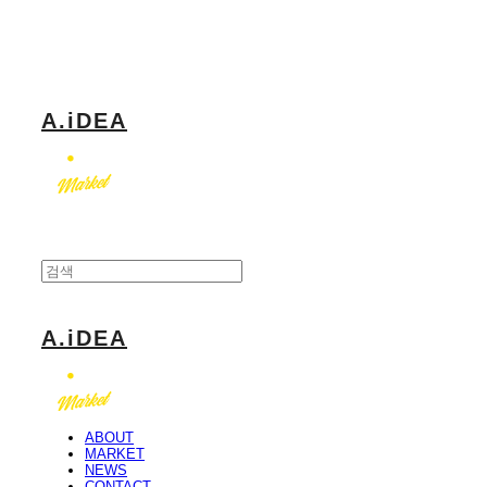
Log In
로그인
Cart
장바구니
A.iDEA
A.iDEA
ABOUT
MARKET
NEWS
CONTACT