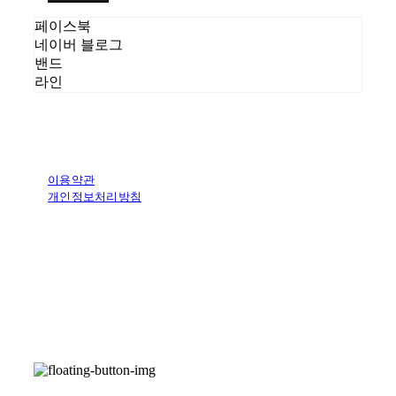
페이스북
네이버 블로그
밴드
라인
이용약관
개인정보처리방침
사업자정보확인
상호: (주)에이피오아이디어 | 대표: 조관희 | 개인정보관리책임자: 김
재희 | 전화: 02-6494-1115 | 이메일: market@apoworldwide.com
주소: 56, Hakdong-ro 23-gil, Gangnam-gu, Seoul, Republic of
Korea | 사업자등록번호:
229-87-00257
| 통신판매:
2017-서울서
초-1099
| 호스팅제공자: (주)식스샵