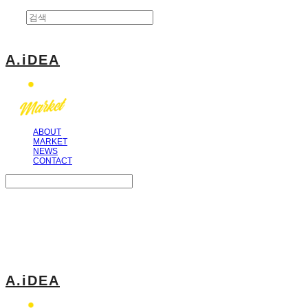
A.iDEA
ABOUT
MARKET
NEWS
CONTACT
Search
검색
Log In
로그인
Cart
장바구니
A.iDEA