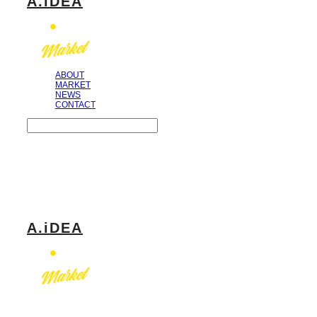
A.iDEA
ABOUT
MARKET
NEWS
CONTACT
Search
검색
Log In
로그인
Cart
장바구니
A.iDEA