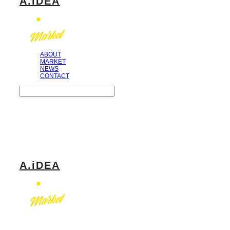
A.iDEA
ABOUT
MARKET
NEWS
CONTACT
Search
검색
Log In
로그인
Cart
장바구니
A.iDEA