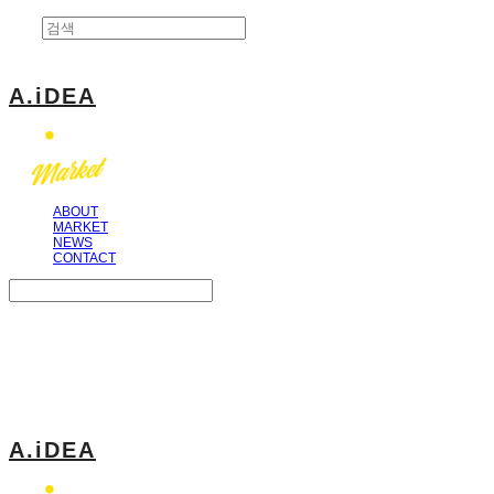
A.iDEA
ABOUT
MARKET
NEWS
CONTACT
Search
검색
Log In
로그인
Cart
장바구니
A.iDEA