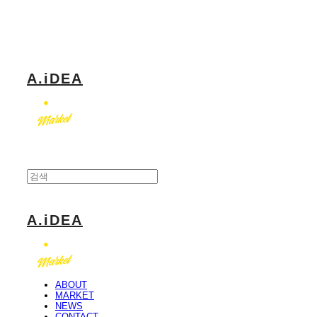
Log In
로그인
Cart
장바구니
A.iDEA
A.iDEA
ABOUT
MARKET
NEWS
CONTACT