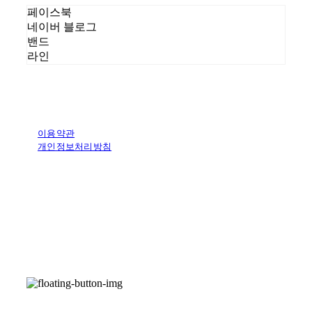
페이스북
네이버 블로그
밴드
라인
이용약관
개인정보처리방침
사업자정보확인
상호: (주)에이피오아이디어 | 대표: 조관희 | 개인정보관리책임자: 김
재희 | 전화: 02-6494-1115 | 이메일: market@apoworldwide.com
주소: 56, Hakdong-ro 23-gil, Gangnam-gu, Seoul, Republic of
Korea | 사업자등록번호:
229-87-00257
| 통신판매:
2017-서울서
초-1099
| 호스팅제공자: (주)식스샵