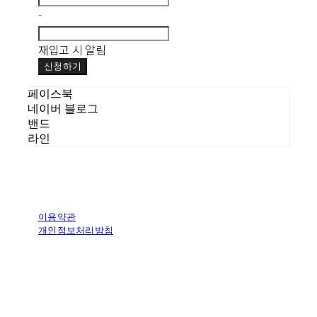
-
재입고 시 알림
신청하기
페이스북
네이버 블로그
밴드
라인
이용약관
개인정보처리방침
사업자정보확인
상호: (주)에이피오아이디어 | 대표: 조관희 | 개인정보관리책임자: 김
재희 | 전화: 02-6494-1115 | 이메일: market@apoworldwide.com
주소: 56, Hakdong-ro 23-gil, Gangnam-gu, Seoul, Republic of
Korea | 사업자등록번호:
229-87-00257
| 통신판매:
2017-서울서
초-1099
| 호스팅제공자: (주)식스샵