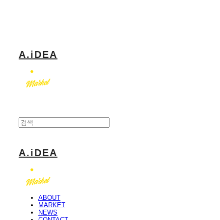
Log In
로그인
Cart
장바구니
A.iDEA
A.iDEA
ABOUT
MARKET
NEWS
CONTACT