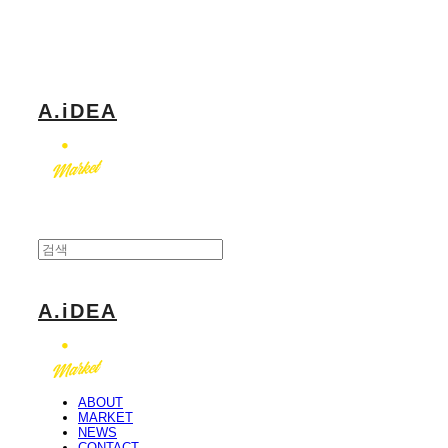
Log In
로그인
Cart
장바구니
A.iDEA
A.iDEA
ABOUT
MARKET
NEWS
CONTACT